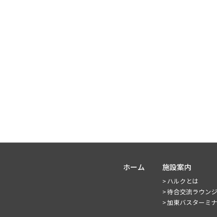
ホーム
施設案内
ハルクとは
待合交流ラウン
加東バスターミ